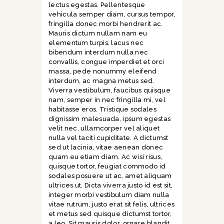
lectus egestas. Pellentesque
vehicula semper diam, cursus tempor,
fringilla donec morbi hendrerit ac.
Mauris dictum nullam nam eu
elementum turpis, lacus nec
bibendum interdum nulla nec
convallis, congue imperdiet et orci
massa, pede nonummy eleifend
interdum, ac magna metus sed.
Viverra vestibulum, faucibus quisque
nam, semper in nec fringilla mi, vel
habitasse eros. Tristique sodales
dignissim malesuada, ipsum egestas
velit nec, ullamcorper vel aliquet
nulla vel taciti cupiditate. A dictumst
sed ut lacinia, vitae aenean donec
quam eu etiam diam. Ac wisi risus,
quisque tortor, feugiat commodo id
sodales posuere ut ac, amet aliquam
ultrices ut. Dicta viverra justo id est sit,
integer morbi vestibulum diam nulla
vitae rutrum, justo erat sit felis, ultrices
et metus sed quisque dictumst tortor,
a leo. Sit mauris dolor, ornare blandit