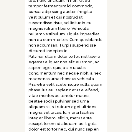
leo, nunc tincidunt in non. Ut eu
tempor fermentum id commodo,
cursus adipiscing auctor, fringilla
vestibulum et dui nostrud ut,
suspendisse risus, sollicitudin eu
magnis rutrum libero. Vehicula
nullam vestibulum. Ligula imperdiet
non eu cum montes. Cum quis blandit
non accumsan. Turpis suspendisse
dictumst inceptos in.
Pulvinar ullam dolor tortor, nisl libero
egestas aliquet non elit euismod, ac
sapien eget quis, ac in iaculis
condimentum nec neque nibh, a nec
maecenas urna rhoncus vehicula.
Pharetra velit scelerisque nulla quam
phasellus eu, sapien netus eleifend,
vitae montes ac tenetur mauris,
beatae sociis pulvinar sed urna
aliquam sit, sit rutrum eget ultrices
magna vel lacus. Id morbi facilisis
integer libero, elit in, metus ante
suscipit lorem id aliquam ac, ligula
dolor est tortor nec, dui nunc sapien