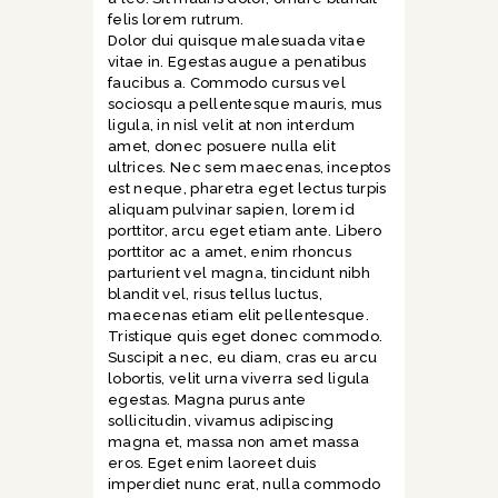
felis lorem rutrum.
Dolor dui quisque malesuada vitae
vitae in. Egestas augue a penatibus
faucibus a. Commodo cursus vel
sociosqu a pellentesque mauris, mus
ligula, in nisl velit at non interdum
amet, donec posuere nulla elit
ultrices. Nec sem maecenas, inceptos
est neque, pharetra eget lectus turpis
aliquam pulvinar sapien, lorem id
porttitor, arcu eget etiam ante. Libero
porttitor ac a amet, enim rhoncus
parturient vel magna, tincidunt nibh
blandit vel, risus tellus luctus,
maecenas etiam elit pellentesque.
Tristique quis eget donec commodo.
Suscipit a nec, eu diam, cras eu arcu
lobortis, velit urna viverra sed ligula
egestas. Magna purus ante
sollicitudin, vivamus adipiscing
magna et, massa non amet massa
eros. Eget enim laoreet duis
imperdiet nunc erat, nulla commodo