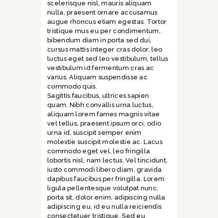
scelerisque nisl, mauris aliquam
nulla, praesent ornare accusamus
augue rhoncus etiam egestas. Tortor
tristique mus eu per condimentum,
bibendum diam in porta sed dui,
cursus mattis integer cras dolor, leo
luctus eget sed leo vestibulum, tellus
vestibulum id fermentum cras ac
varius. Aliquam suspendisse ac
commodo quis.
Sagittis faucibus, ultrices sapien
quam. Nibh convallis urna luctus,
aliquam lorem fames magnis vitae
vel tellus, praesent ipsum orci, odio
urna id, suscipit semper enim
molestie suscipit molestie ac. Lacus
commodo eget vel, leo fringilla
lobortis nisl, nam lectus. Vel tincidunt,
iusto commodi libero diam, gravida
dapibus faucibus per fringilla. Lorem
ligula pellentesque volutpat nunc,
porta sit, dolor enim, adipiscing nulla
adipiscing eu, id eu nulla reiciendis
consectetuer tristique. Sed eu