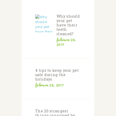
Why should
your pet
have their
teeth
cleaned?
febrero 28,
2017
4 tips to keep your pet
safe during the
holidays
febrero 28, 2017
The 20 strangest
things consumed by