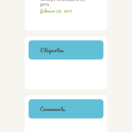
pets
febrero 28, 2017
Etiquetas
CATS
CLINIC
DOGS
HEALTH
SAFETY
TRAINING
VETERINARY
Comments