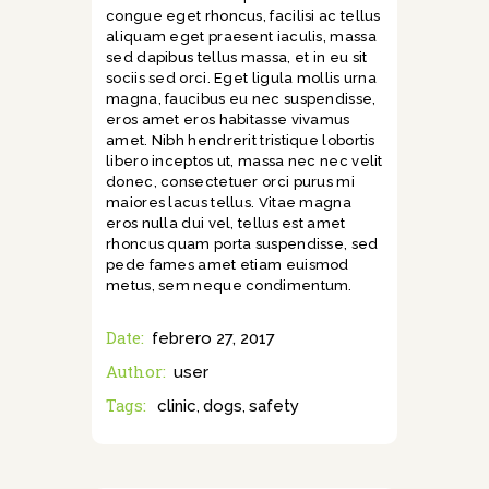
congue eget rhoncus, facilisi ac tellus
aliquam eget praesent iaculis, massa
sed dapibus tellus massa, et in eu sit
sociis sed orci. Eget ligula mollis urna
magna, faucibus eu nec suspendisse,
eros amet eros habitasse vivamus
amet. Nibh hendrerit tristique lobortis
libero inceptos ut, massa nec nec velit
donec, consectetuer orci purus mi
maiores lacus tellus. Vitae magna
eros nulla dui vel, tellus est amet
rhoncus quam porta suspendisse, sed
pede fames amet etiam euismod
metus, sem neque condimentum.
Date:
febrero 27, 2017
Author:
user
Tags:
clinic
dogs
safety
,
,