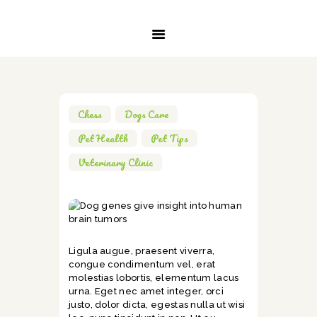
INICIO
SERVICIOS
SOBRE NOSOTROS
CONTACTO
Chess
,
Dogs Care
,
Pet Health
,
Pet Tips
,
Veterinary Clinic
Ligula augue, praesent viverra,
congue condimentum vel, erat
molestias lobortis, elementum lacus
urna. Eget nec amet integer, orci
justo, dolor dicta, egestas nulla ut wisi