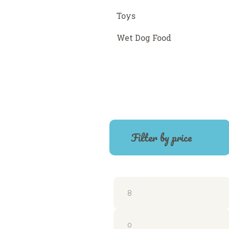
Toys
Wet Dog Food
Filter by price
Precio
mínimo