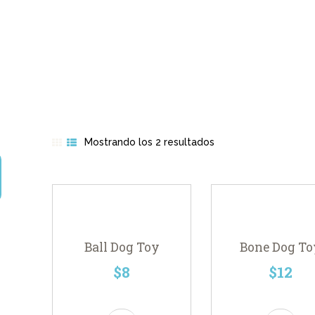
INICIO
SERVICIOS
SOBRE NOSOTROS
CONTACTO
Mostrando los 2 resultados
Ordenado
por
los
últimos
Ball Dog Toy
Bone Dog To
$
8
$
12
Este
Este
producto
produc