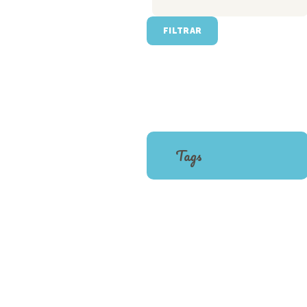
FILTRAR
Tags
BED
BLANKET
CAT
DOG
FOOD
TOY
TREATS