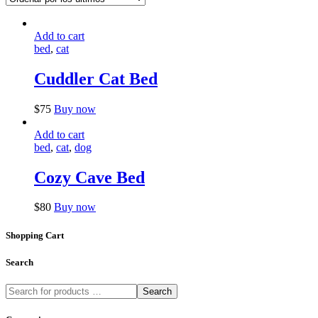
últimos
Add to cart
bed
,
cat
Cuddler Cat Bed
Este
$
75
Buy now
producto
tiene
Add to cart
múltiples
bed
,
cat
,
dog
variantes.
Las
Cozy Cave Bed
opciones
se
Este
$
80
Buy now
pueden
producto
elegir
tiene
Shopping Cart
en
múltiples
la
variantes.
página
Search
Las
de
opciones
producto
Search
se
pueden