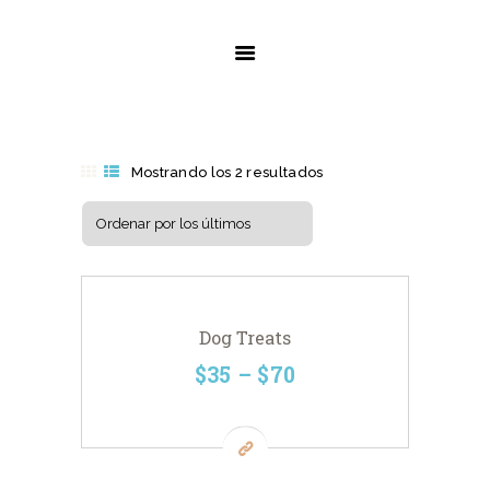
INICIO
SERVICIOS
SOBRE NOSOTROS
CONTACTO
Mostrando los 2 resultados
Ordenado
por
los
últimos
Dog Treats
$
35
–
$
70
Este
producto
tiene
múltiples
variantes.