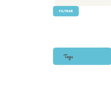
FILTRAR
Tags
BED
BLANKET
CAT
DOG
FOOD
TOY
TREATS