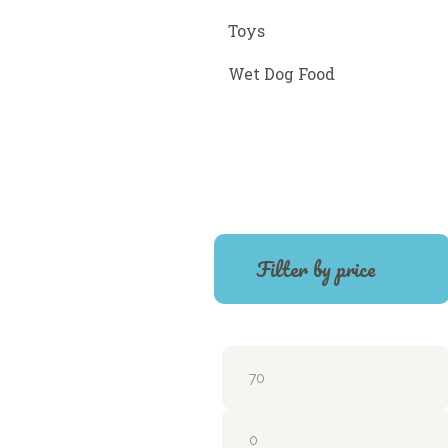
Toys
Wet Dog Food
Filter by price
Precio
mínimo