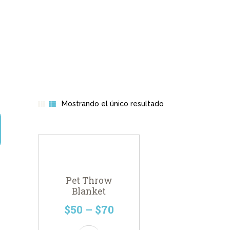
INICIO
SERVICIOS
SOBRE NOSOTROS
CONTACTO
Mostrando el único resultado
Pet Throw
Blanket
$
50
–
$
70
Este