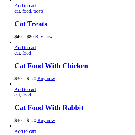
elegir
tiene
Add to cart
en
múltiples
cat
,
food
,
treats
la
variantes.
página
Las
Cat Treats
de
opciones
producto
se
Este
$
40
–
$
80
Buy now
pueden
producto
elegir
tiene
Add to cart
en
múltiples
cat
,
food
la
variantes.
página
Las
Cat Food With Chicken
de
opciones
producto
se
Este
$
30
–
$
120
Buy now
pueden
producto
elegir
tiene
Add to cart
en
múltiples
cat
,
food
la
variantes.
página
Las
Cat Food With Rabbit
de
opciones
producto
se
Este
$
30
–
$
120
Buy now
pueden
producto
elegir
tiene
Add to cart
en