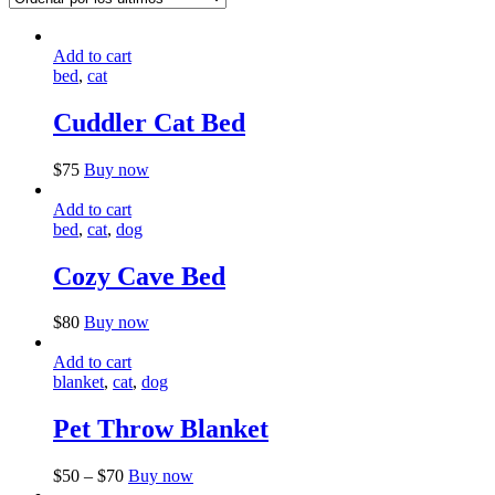
últimos
Add to cart
bed
,
cat
Cuddler Cat Bed
Este
$
75
Buy now
producto
tiene
Add to cart
múltiples
bed
,
cat
,
dog
variantes.
Las
Cozy Cave Bed
opciones
se
Este
$
80
Buy now
pueden
producto
elegir
tiene
Add to cart
en
múltiples
blanket
,
cat
,
dog
la
variantes.
página
Las
Pet Throw Blanket
de
opciones
producto
se
Este
$
50
–
$
70
Buy now
pueden
producto